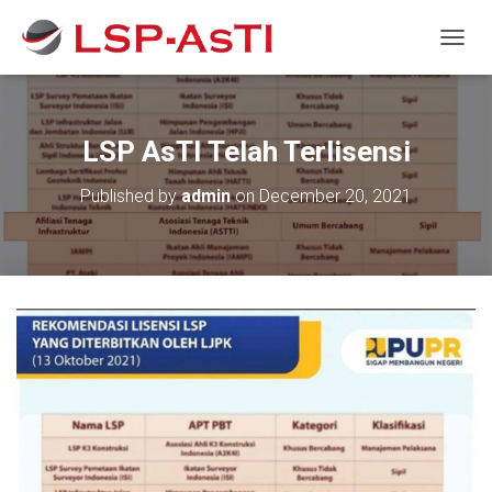
T
O
G
G
L
LSP AsTI Telah Terlisensi
E
N
Published by
admin
on
December 20, 2021
A
V
I
G
A
T
I
O
N