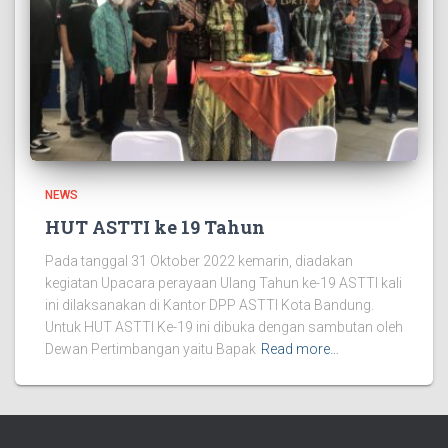
NEWS
HUT ASTTI ke 19 Tahun
Pada tanggal 31 Oktober 2022 kemarin, diadakan
kegiatan Upacara perayaan Ulang Tahun ke-19 ASTTI kali
ini dilaksanakan di Kantor DPP ASTTI Kota Bandung.
Untuk HUT ASTTI Ke-19 ini dibuka dengan sambutan oleh
Dewan Pertimbangan yaitu Bapak
Read more…