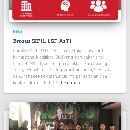
NEWS
Brosur SIPIL LSP AsTI
Cari SKK SIPIL??? Lsp Asti menyediakan Layanan Uji
Kompetensi Klasifikasi Sipil yang merupakan anak
dari DPP ASTTI yang meliputi Subklasifikasi Gedung,
Jalan, Jembatan Pembongkaran Bangunan, Geoteknik
dan Drainase Perkotaanuntuk info pendaftaran bisa
kontak admin TUK di DPD
Read more…